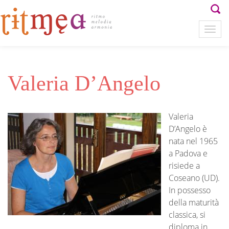
Valeria D’Angelo
Valeria
D’Angelo è
nata nel 1965
a Padova e
risiede a
Coseano (UD).
In possesso
della maturità
classica, si
diploma in