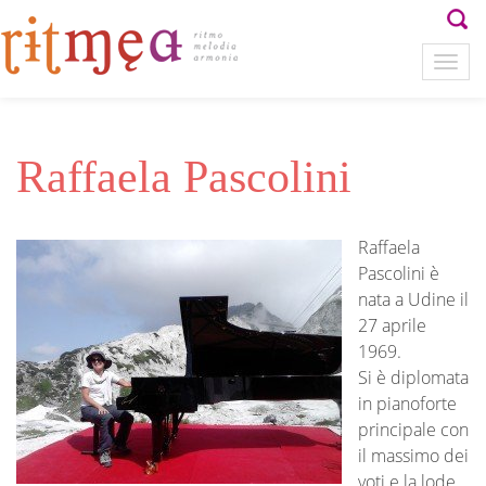
Raffaela Pascolini
Raffaela
Pascolini è
nata a Udine il
27 aprile
1969.
Si è diplomata
in pianoforte
principale con
il massimo dei
voti e la lode