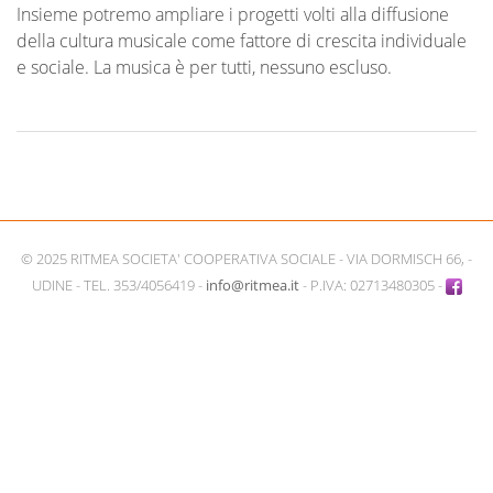
Insieme potremo ampliare i progetti volti alla diffusione
della cultura musicale come fattore di crescita individuale
e sociale. La musica è per tutti, nessuno escluso.
© 2025 RITMEA SOCIETA' COOPERATIVA SOCIALE - VIA DORMISCH 66, -
UDINE - TEL. 353/4056419 -
info@ritmea.it
- P.IVA: 02713480305 -
Facebook